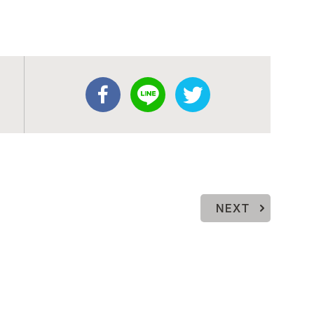
。
NEXT